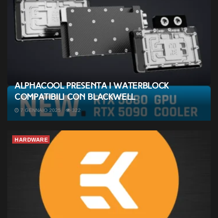
Alphacool presenta i waterblock
compatibili con Blackwell
7 GENNAIO 2025
322
HARDWARE