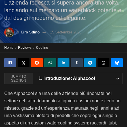
L'azienda tedesca si supera ancora una volta,
lanciando sul mercato un waterblock potente e
dal design moderno ed elegante.
di
Ciro Sdino
25 Settembre 2023
Home
Reviews
Cooling
JUMP TO
1.
Introduzione: Alphacool
SECTION
Che Alphacool sia una delle aziende più rinomate nel
settore del raffreddamento a liquido custom non è certo un
mistero, grazie ad un’esperienza maturata negli anni e ad
una vastissima pletora di prodotti che copre ogni singolo
aspetto di un custom watercooling system: raccordi, tubi,