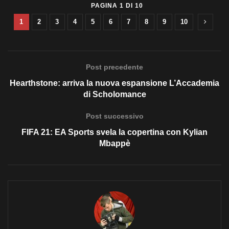
PAGINA 1 DI 10
1
2
3
4
5
6
7
8
9
10
Post precedente
Hearthstone: arriva la nuova espansione L’Accademia
di Scholomance
Post successivo
FIFA 21: EA Sports svela la copertina con Kylian
Mbappè