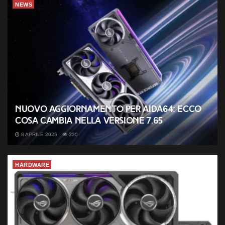
NEWS
Nuovo aggiornamento per AIDA64: ecco
cosa cambia nella versione 7.65
8 APRILE 2025
330
HARDWARE