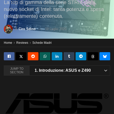
La top di gamma della serie STRIX per il
nuovo socket di Intel: tanta potenza e spesa
(relativamente) contenuta.
di
Ciro Sdino
19 Luglio 2020
Home
Reviews
Schede Madri
JUMP TO
1.
Introduzione: ASUS e Z490
SECTION