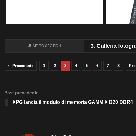
3.
Galleria fotog
JUMP TO SECTION
Precedente
1
2
3
4
5
6
7
8
Pro
Post precedente
XPG lancia il modulo di memoria GAMMIX D20 DDR4