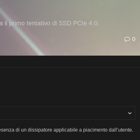
 il primo tentativo di SSD PCIe 4.0.
0
esenza di un dissipatore applicabile a piacimento dall’utente.