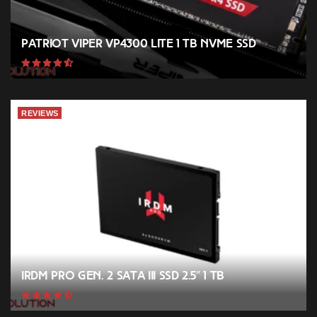
Patriot VIPER VP4300 Lite 1 TB NVMe SSD
REVIEWS
IRDM PRO GEN. 2 SATA III SSD 2.5″ 1 TB