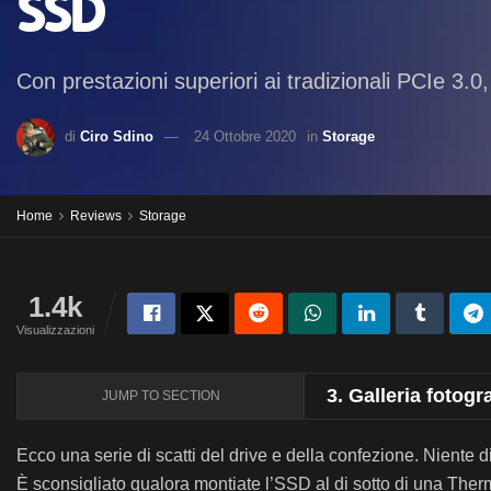
SSD
Con prestazioni superiori ai tradizionali PCIe 3
di
Ciro Sdino
24 Ottobre 2020
in
Storage
Home
Reviews
Storage
1.4k
Visualizzazioni
3.
Galleria fotog
JUMP TO SECTION
Ecco una serie di scatti del drive e della confezione. Niente 
È sconsigliato qualora montiate l’SSD al di sotto di una Ther