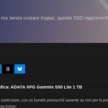
.0, ma senza costare troppo, questo SSD rappresenta
rafica: ADATA XPG Gammix S50 Lite 1 TB
di particolare, con un bundle pressoché assente se non per la pr
mal Armor: