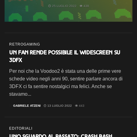
25 LUGLIO 2022
438
RETROGAMING
Un fan rende possibile il Widescreen su
3DFX
Per noi che la Voodoo2 è stata una delle prime vere
schede video negli anni 90, sentire parlare ancora di
3DFX ci fa sentire nostalgici ma felici. Anche se
stavamo...
DI
GABRIELE ATZENI
13 LUGLIO 2022
443
EDITORIALI
Uno sguardo al passato: Crash Bash