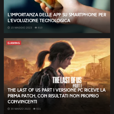
L’importanza delle app su smartphone per
l’evoluzione tecnologica
15 MAGGIO 2023
810
GAMING
The Last of Us Part I versione PC riceve la
prima patch, con risultati non proprio
convincenti
30 MARZO 2023
631