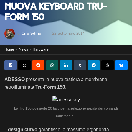
nuova keyboard Tru-
Form 150
di
Ciro Sdino
22 Settembre 2014
Home
News
Hardware
ADESSO
presenta la nuova tastiera a membrana
retroilluminata
Tru-Form 150
.
La Tru 150 possiede 20 tasti per la selezione rapida dei comandi
multimediali.
Il
design curvo
garantisce la massima ergonomia