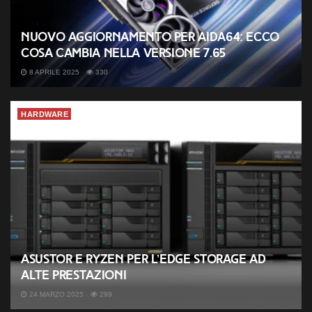
Nuovo aggiornamento per AIDA64: ecco
cosa cambia nella versione 7.65
8 APRILE 2025
330
HARDWARE
ASUSTOR e Ryzen per l’Edge Storage ad
alte prestazioni
24 MARZO 2025
299