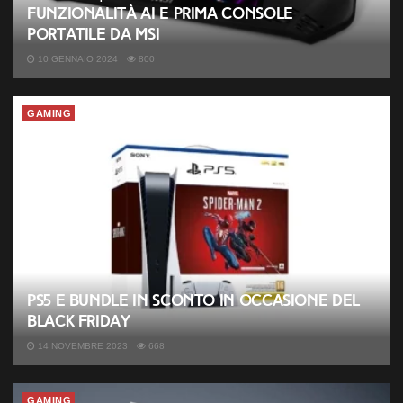
funzionalità AI e prima console
portatile da MSI
10 GENNAIO 2024
800
GAMING
PS5 e bundle in sconto in occasione del
Black Friday
14 NOVEMBRE 2023
668
GAMING