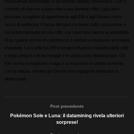
InnoGames ambientato in un mondo fantasy ed esotico. Con il
compito di riuscire a dare vita a una fiorente città, i giocatori
possono scegliere di appartenere agli Elfi o agli Umani come
razze di partenza. Il focus del gioco si basa sulla costruzione e
sul potenziamento di una città, ma i giocatori hanno la possibilità
di occuparsi anche di commercio e andare a esplorare la mappa
mondiale. La scelta tra Elfi e Umani influenza l’aspetto delle città
e degli abitanti e le tecnologie e le unità a loro disposizione. Gli
Elfi vivono e respirano magia e si muovono in stretta armonia
con la natura, mentre gli Umani sono ingegneri ambiziosi e
determinati.
Post precedente
Pokémon Sole e Luna: il datamining rivela ulteriori
sorprese!