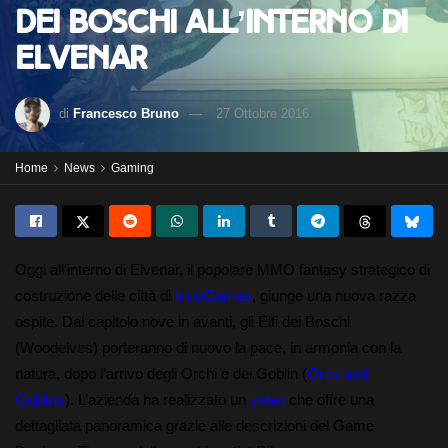
dei Boschi all’interno di
Elvenar
di
Francesco Bruno
27 Ottobre 2016
Home
News
Gaming
Oggi all’interno di Elvenar, il popolare MMO fantasy strategico di
costruzione delle città di
InnoGames
, giunge una nuova razza
ospite. Dal capitolo nove in avanti, gli Elfi dei Boschi
(Woodelves) porteranno di nuovo la pace, in armonia con la
natura, dopo l’arrivo degli Orchi e dei Goblin (
Orcs and
Goblins
). L’azienda ha realizzato un
video
che offre una
dettagliata panoramica grazie alle descrizioni del Game