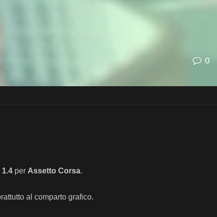
0
o
1.4
per
Assetto Corsa
.
rattutto al comparto grafico.