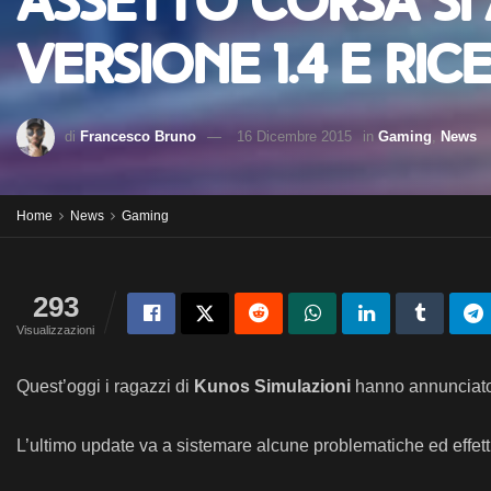
Assetto Corsa si
versione 1.4 e ric
di
Francesco Bruno
16 Dicembre 2015
in
Gaming
,
News
Home
News
Gaming
293
Visualizzazioni
Quest’oggi i ragazzi di
Kunos Simulazioni
hanno annunciato 
L’ultimo update va a sistemare alcune problematiche ed effettua