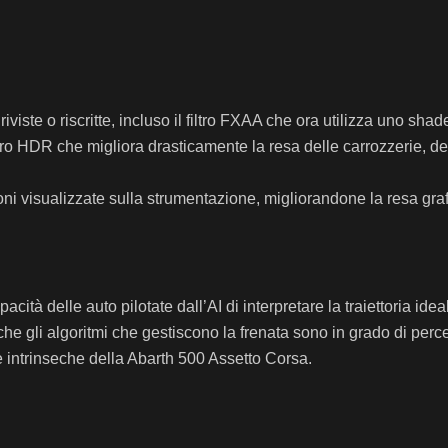
riviste o riscritte, incluso il filtro FXAA che ora utilizza uno sh
tro HDR che migliora drasticamente la resa delle carrozzerie, dei c
ioni visualizzate sulla strumentazione, migliorandone la resa graf
cità delle auto pilotate dall’AI di interpretare la traiettoria ide
he gli algoritmi che gestiscono la frenata sono in grado di percep
he intrinseche della Abarth 500 Assetto Corsa.