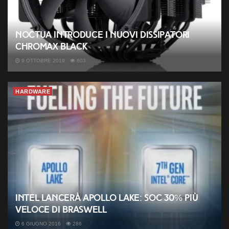
Noctua introduce i nuovi dissipatori
Chromax Black
9 OTTOBRE 2019
603
HARDWARE
Intel lancerà Apollo Lake: SoC 30% più
veloce di Braswell
6 GIUGNO 2016
286