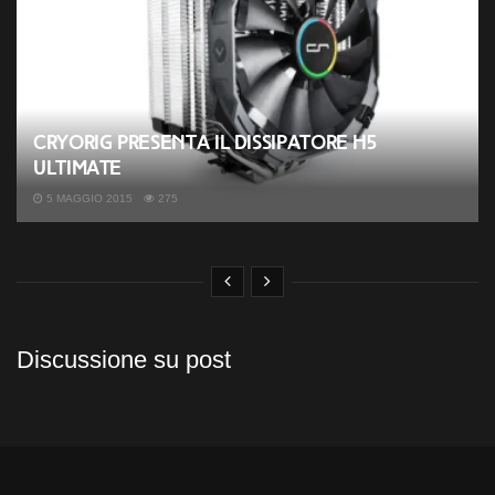
CRYORIG presenta il dissipatore H5
Ultimate
5 MAGGIO 2015
275
Discussione su post