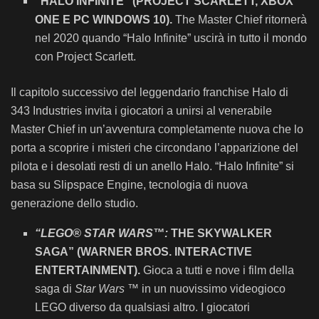
“HALO INFINITE” (PROJECT SCARLETT, XBOX
ONE E PC WINDOWS 10).
The Master Chief ritornerà
nel 2020 quando “Halo Infinite” uscirà in tutto il mondo
con Project Scarlett.
Il capitolo successivo del leggendario franchise Halo di
343 Industries invita i giocatori a unirsi al venerabile
Master Chief in un’avventura completamente nuova che lo
porta a scoprire i misteri che circondano l’apparizione del
pilota e i desolati resti di un anello Halo. “Halo Infinite” si
basa su Slipspace Engine, tecnologia di nuova
generazione dello studio.
“LEGO® STAR WARS™:
THE SKYWALKER
SAGA” (WARNER BROS.
INTERACTIVE
ENTERTAINMENT).
Gioca a tutti e nove i film della
saga di
Star Wars ™
in un nuovissimo videogioco
LEGO diverso da qualsiasi altro. I giocatori