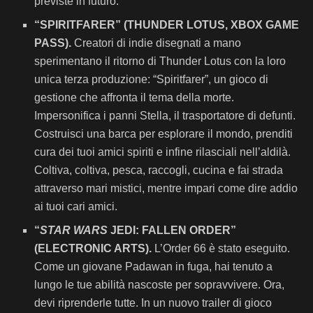
previste in futuro.
“SPIRITFARER” (THUNDER LOTUS, XBOX GAME
PASS).
Creatori di indie disegnati a mano
sperimentano il ritorno di Thunder Lotus con la loro
unica terza produzione: “Spiritfarer”, un gioco di
gestione che affronta il tema della morte.
Impersonifica i panni Stella, il trasportatore di defunti.
Costruisci una barca per esplorare il mondo, prenditi
cura dei tuoi amici spiriti e infine rilasciali nell’aldilà.
Coltiva, coltiva, pesca, raccogli, cucina e fai strada
attraverso mari mistici, mentre impari come dire addio
ai tuoi cari amici.
“
STAR WARS
JEDI: FALLEN ORDER”
(ELECTRONIC ARTS).
L’Order 66 è stato eseguito.
Come un giovane Padawan in fuga, hai tenuto a
lungo le tue abilità nascoste per sopravvivere. Ora,
devi riprenderle tutte. In un nuovo trailer di gioco