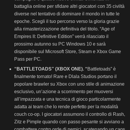
battaglia online per sfidare altri giocatori con 35 civiltà
diverse nel tentativo di dominare il mondo in tutte le
epoche. Scegli il tuo percorso verso la gloria grazie
alla rimasterizzazione definitiva del titolo. “Age of
Empires II: Definitive Edition” verrà rilasciato il
prossimo autunno su PC Windows 10 e sarà
disponibile sul Microsoft Store, Steam e Xbox Game
Pass per PC.
“BATTLETOADS” (XBOX ONE). “
Battletoads” è
finalmente tornato! Rare e Dlala Studios portano il
popolare brawler su Xbox con uno stile di animazione
esclusivo, un’azione a scorrimento per muoversi
all’impazzata e una tecnica di gioco particolarmente
adatta ai team che lo rende perfetto per la modalità
couch co-op. I giocatori assumono il controllo di Rash,
Zitz e Pimple quando con passo pesante si avviano a
combattere contro orde di nemici, scatenando un caos