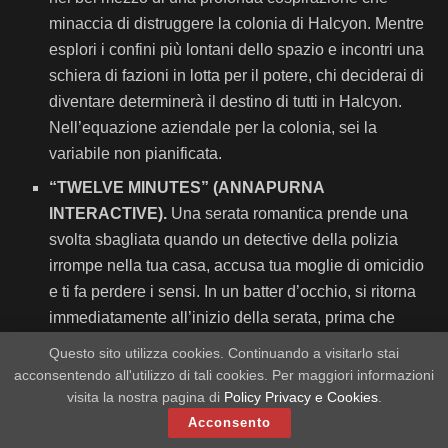
minaccia di distruggere la colonia di Halcyon. Mentre
esplori i confini più lontani dello spazio e incontri una
schiera di fazioni in lotta per il potere, chi deciderai di
diventare determinerà il destino di tutti in Halcyon.
Nell’equazione aziendale per la colonia, sei la
variabile non pianificata.
“TWELVE MINUTES” (ANNAPURNA
INTERACTIVE).
Una serata romantica prende una
svolta sbagliata quando un detective della polizia
irrompe nella tua casa, accusa tua moglie di omicidio
e ti fa perdere i sensi. In un batter d’occhio, si ritorna
immediatamente all’inizio della serata, prima che
accada di nuovo e di nuovo. Un thriller interattivo in
Questo sito utilizza cookies. Continuando a visitarlo stai
tempo reale, in cui dovrai utilizzare la conoscenza di
acconsentendo all'utilizzo di tali cookies. Per maggiori informazioni
ciò che sta per accadere, cambiare il risultato e
visita la nostra pagina di
Policy Privacy e Cookies
.
interrompere il ciclo di dodici minuti.
Acconsento