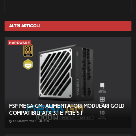
Altri
Articoli
HARDWARE
FSP MEGA GM: alimentatori modulari Gold
compatibili ATX 3.1 e PCIe 5.1
18 MARZO 2026
310