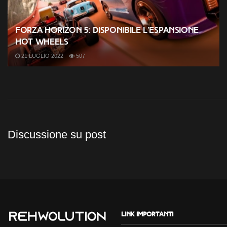
Forza Horizon 5: disponibile l’espansione
Hot Wheels
21 LUGLIO 2022
507
Discussione su post
Link importanti