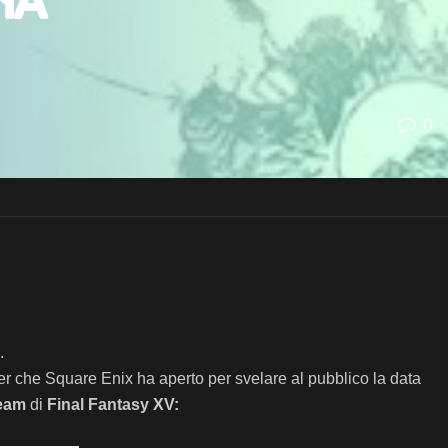
na
0
.
er che Square Enix ha aperto per svelare al pubblico la data
eam
di
Final Fantasy XV: