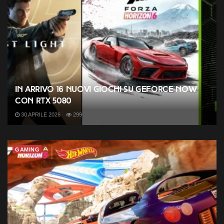
In arrivo 16 nuovi giochi su GeForce NOW
con RTX 5080
30 APRILE 2026
299
GAMING