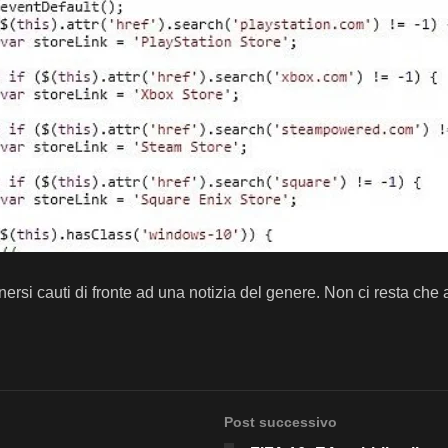
ersi cauti di fronte ad una notizia del genere. Non ci resta che a
Post successivo