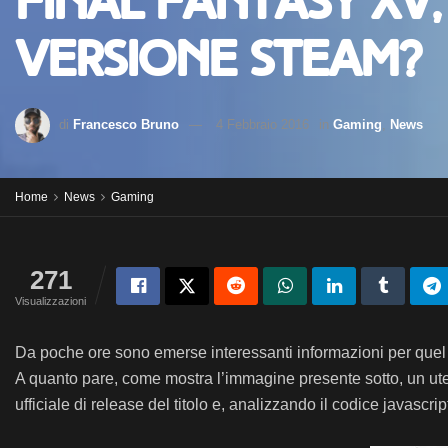
Final Fantasy XV
versione Steam?
di
Francesco Bruno
4 Febbraio 2016
in
Gaming
,
News
Home
News
Gaming
271
Visualizzazioni
Da poche ore sono emerse interessanti informazioni per quel
A quanto pare, come mostra l’immagine presente sotto, un uten
ufficiale di release del titolo e, analizzando il codice javascr