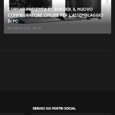
CORSAIR presenta PC Builder, il nuovo
configuratore online per l’assemblaggio
di PC
8 MARZO 2022
502
Seguici sui nostri social