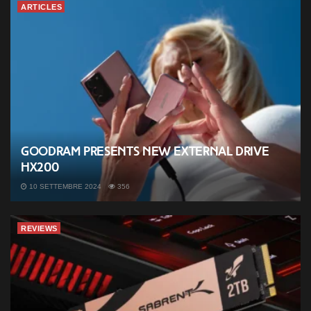
ARTICLES
Goodram presents new external drive
HX200
10 SETTEMBRE 2024
356
REVIEWS