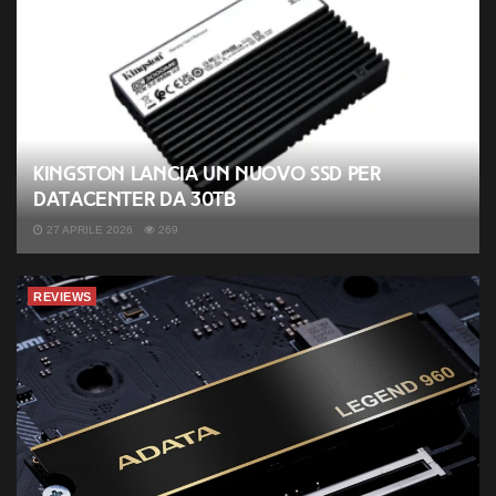
Kingston lancia un nuovo SSD per
datacenter da 30TB
27 APRILE 2026
269
REVIEWS