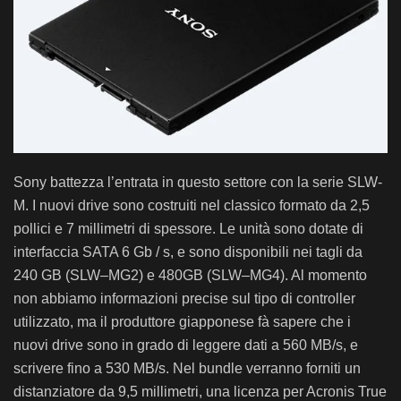
Sony battezza l’entrata in questo settore
con
la serie
SLW
-
M.
I nuovi drive sono costruiti
nel classico formato da 2,5
pollici e
7 millimetri
di
spessore
. L
e
unità
sono
dotate
di
interfaccia
SATA
6
Gb / s
,
e
sono
disponibili nei tagli da
240 GB
(
SLW
–
MG2)
e
480GB
(
SLW
–
MG4). Al momento
non abbiamo informazioni precise sul tipo di controller
utilizzato, ma il produttore giapponese fà sapere che i
nuovi drive sono in grado di
leggere dati a
560
MB/s
,
e
scrivere fino a
530
MB/s
.
Nel bundle verranno forniti un
distanziatore da
9,5
millimetri
,
una
licenza
per
Acronis True