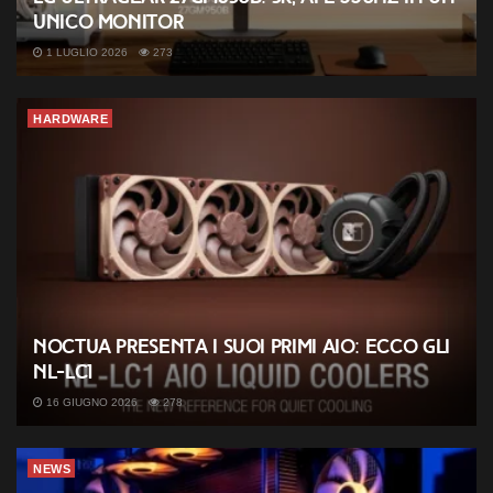
unico monitor
1 LUGLIO 2026
273
HARDWARE
Noctua presenta i suoi primi AIO: ecco gli
NL-LC1
16 GIUGNO 2026
278
NEWS