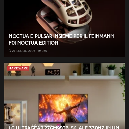
Noctua e Pulsar insieme per il Feinmann
F01 Noctua Edition
21 LUGLIO 2026
255
HARDWARE
LG UltraGear 27GM950B: 5K, AI e 330Hz in un