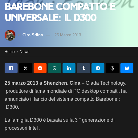
Barebone compatto e
universale: Il D300
di
Ciro Sdino
25 Marzo 2013
Home
News
25 marzo 2013 a Shenzhen, Cina
– Giada Technology,
produttore di fama mondiale di PC desktop compatti, ha
annunciato il lancio del sistema compatto Barebone :
D300.
La famiglia D300 è basata sulla 3 ° generazione di
processori Intel .