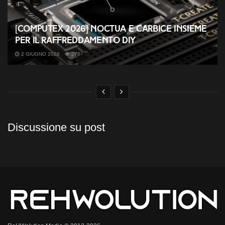
[COMPUTEX 2026] Noctua e Carbice insieme
per il raffreddamento DIY
2 GIUGNO 2026
276
Discussione su post