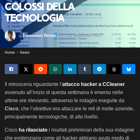
colossi della
tecnologia
di
Francesco Bruno
21 Settembre 2017
Home
News
Il retroscena riguardante l’
attacco hacker a CCleaner
avvenuto all’inizio di questa settimana è emerso nelle
ultime ore rilevando, attraverso le indagini eseguite da
Cisco
,
che l’obiettivo era attaccare le reti di molte aziende,
principalmente tecnologiche, di alto livello.
Cisco
ha rilasciato
i risultati preliminari della sua indagine
che evidenziano come gli hacker abbiano avuto modo di