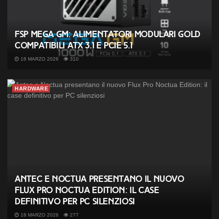
FSP MEGA GM: alimentatori modulari Gold
compatibili ATX 3.1 e PCIe 5.1
18 MARZO 2026
310
HARDWARE
Antec e Noctua presentano il nuovo
Flux Pro Noctua Edition: il case
definitivo per PC silenziosi
18 MARZO 2026
277