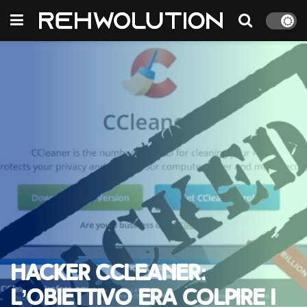
Hacker CCleaner:
l’obiettivo era colpire i