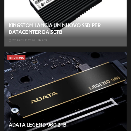
Kingston lancia un nuovo SSD per
datacenter da 30TB
27 APRILE 2026
269
REVIEWS
ADATA Legend 960 2TB