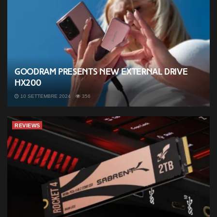
Goodram presents new external drive
HX200
10 SETTEMBRE 2024
356
REVIEWS