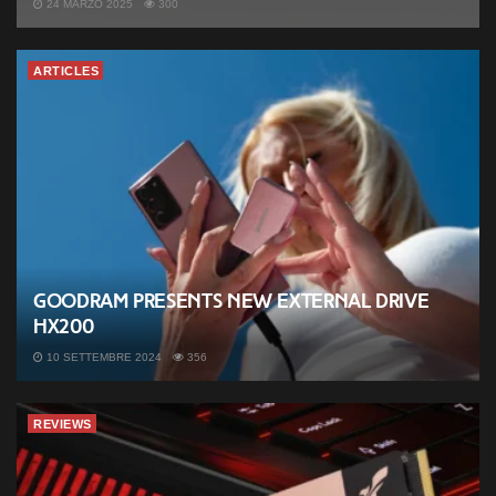
24 MARZO 2025
300
ARTICLES
Goodram presents new external drive
HX200
10 SETTEMBRE 2024
356
REVIEWS