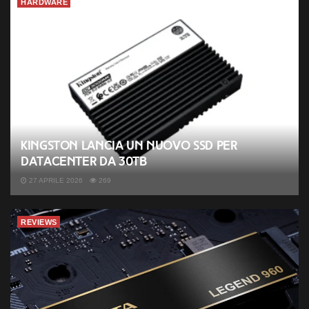
HARDWARE
Kingston lancia un nuovo SSD per
datacenter da 30TB
27 APRILE 2026
269
REVIEWS