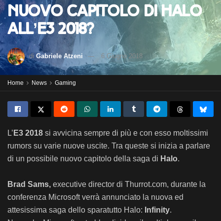
nuovo capitolo di Halo
all’E3 2018?
di
Gabriele Atzeni
6 Giugno 2018
Home
News
Gaming
L’
E3 2018
si avvicina sempre di più e con esso moltissimi
rumors su varie nuove uscite. Tra queste si inizia a parlare
di un possibile nuovo capitolo della saga di
Halo
.
Brad Sams,
executive director di Thurrot.com, durante la
conferenza Microsoft verrà annunciato la nuova ed
attesissima saga dello sparatutto Halo:
Infinity
.