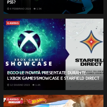
PS5?
6 FEBBRAIO 2024
1.5K
GAMING
Ecco le novità presentate durante
l’Xbox Games Showcase e Starfield Direct
12 GIUGNO 2023
1.4K
GAMING