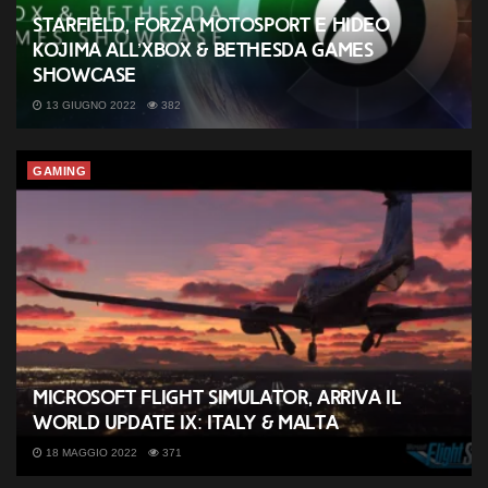
Starfield, Forza Motosport e Hideo
Kojima all’Xbox & Bethesda Games
Showcase
13 GIUGNO 2022
382
GAMING
Microsoft Flight Simulator, arriva il
World Update IX: Italy & Malta
18 MAGGIO 2022
371