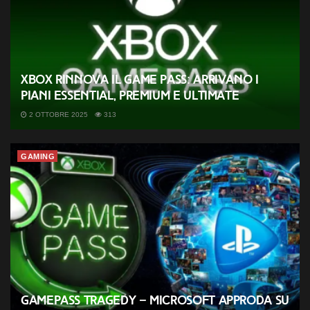
Xbox rinnova il Game Pass: arrivano i
piani Essential, Premium e Ultimate
2 OTTOBRE 2025
313
GAMING
GamePass tragedy – Microsoft approda su