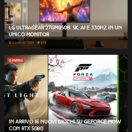
LG UltraGear 27GM950B: 5K, AI e 330Hz in un
unico monitor
1 LUGLIO 2026
273
GAMING
In arrivo 16 nuovi giochi su GeForce NOW
con RTX 5080