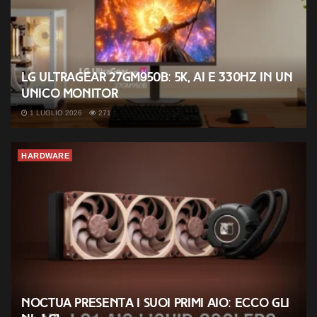
LG UltraGear 27GM950B: 5K, AI e 330Hz in un
unico monitor
1 LUGLIO 2026
271
HARDWARE
Noctua presenta i suoi primi AIO: ecco gli