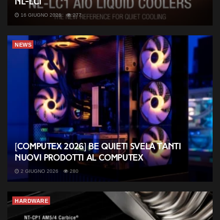
NL-LC1
16 GIUGNO 2026
277
NEWS
[COMPUTEX 2026] be quiet! svela tanti
nuovi prodotti al Computex
2 GIUGNO 2026
280
HARDWARE