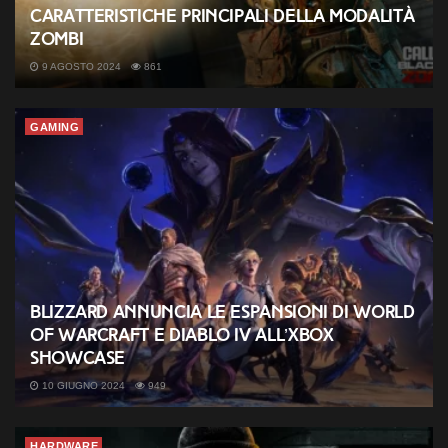
caratteristiche principali della modalità
Zombi
9 AGOSTO 2024
861
GAMING
Blizzard annuncia le espansioni di World
of Warcraft e Diablo IV all’Xbox
Showcase
10 GIUGNO 2024
949
HARDWARE