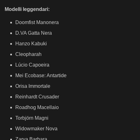
Modelli leggendari:
Doomfist Manonera
D.VA Gatta Nera
Hanzo Kabuki
Cleopharah
Lúcio Capoeira
Mei Ecobase: Antartide
Orisa Immortale
Reinhardt Crusader
Roadhog Macellaio
Torbjörn Magni
Widowmaker Nova
Zarya Barbara