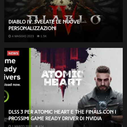
Diablo IV: svelate le nuove
personalizzazioni
4 MAGGIO 2023
1.5K
NEWS
DLSS 3 per Atomic Heart e THE FINALS con i
prossimi Game Ready Driver di NVIDIA
1 MARZO 2023
434