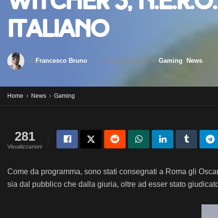
Witcher 3, N.E.R.
italiano
di
Francesco Bruno
10 Marzo 2016
in
Gaming
,
News
Home
News
Gaming
281
Visualizzazioni
Come da programma, sono stati consegnati a Roma gli Oscar it
sia dal pubblico che dalla giuria, oltre ad esser stato giudicato