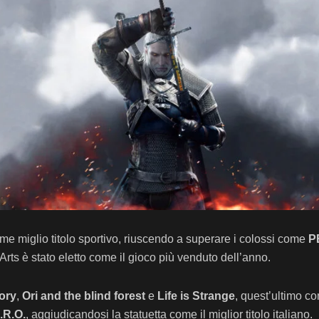
ome miglio titolo sportivo, riuscendo a superare i colossi come
P
 Arts è stato eletto come il gioco più venduto dell’anno.
ory
,
Ori and the blind forest
e
Life is Strange
, quest’ultimo co
.R.O.
, aggiudicandosi la statuetta come il miglior titolo italiano.