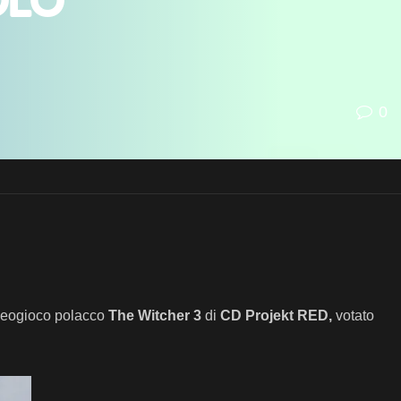
olo
0
ideogioco polacco
The Witcher 3
di
CD Projekt RED,
votato