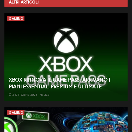
Altri
Articoli
GAMING
Xbox rinnova il Game Pass: arrivano i
piani Essential, Premium e Ultimate
2 OTTOBRE 2025
313
GAMING