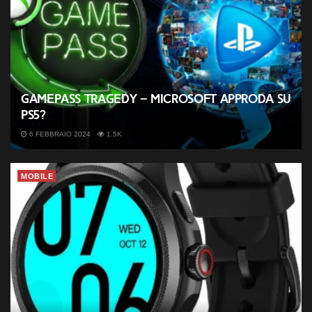
GamePass tragedy – Microsoft approda su
PS5?
6 FEBBRAIO 2024
1.5K
MOBILE