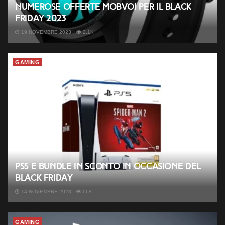
Numerose offerte Mobvoi per il Black
Friday 2023
19 NOVEMBRE 2023
2.1K
GAMING
PS5 e bundle in sconto in occasione del
Black Friday
14 NOVEMBRE 2023
668
GAMING