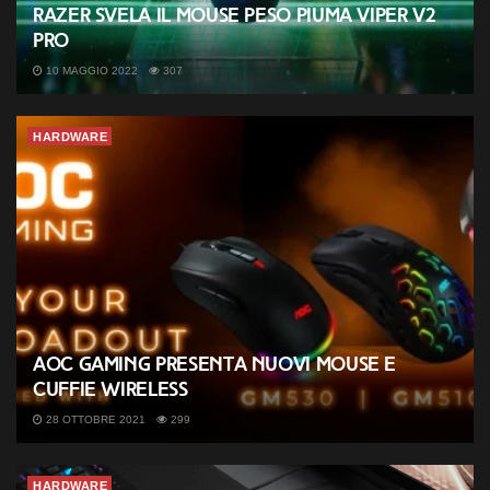
Razer svela il mouse peso piuma Viper V2
Pro
10 MAGGIO 2022
307
HARDWARE
AOC Gaming presenta nuovi mouse e
cuffie wireless
28 OTTOBRE 2021
299
HARDWARE