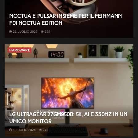
Noctua e Pulsar insieme per il Feinmann
F01 Noctua Edition
21 LUGLIO 2026
255
HARDWARE
LG UltraGear 27GM950B: 5K, AI e 330Hz in un
unico monitor
1 LUGLIO 2026
273