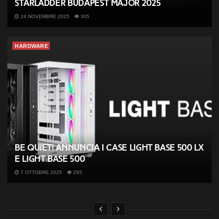
StarLadder Budapest Major 2025
24 NOVEMBRE 2025
305
HARDWARE
be quiet! annuncia i case Light Base 500 LX
e Light Base 500
7 OTTOBRE 2025
295