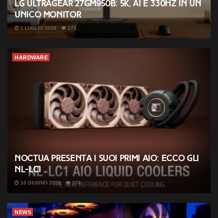
LG UltraGear 27GM950B: 5K, AI e 330Hz in un
unico monitor
1 LUGLIO 2026
273
HARDWARE
Noctua presenta i suoi primi AIO: ecco gli
NL-LC1
16 GIUGNO 2026
279
NEWS