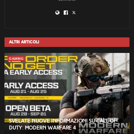
Altri
Articoli
GAMING
Svelate nuove informazioni su Call of
Duty: Modern Warfare 4