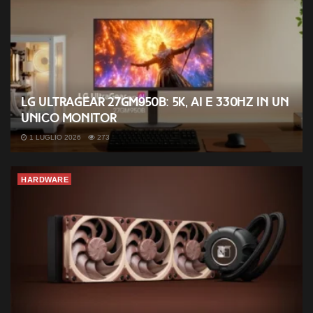
LG UltraGear 27GM950B: 5K, AI e 330Hz in un
unico monitor
1 LUGLIO 2026
273
HARDWARE