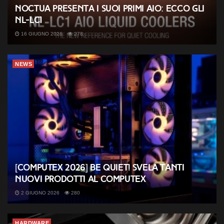
Noctua presenta i suoi primi AIO: ecco gli
NL-LC1
16 GIUGNO 2026
278
NEWS
[COMPUTEX 2026] be quiet! svela tanti
nuovi prodotti al Computex
2 GIUGNO 2026
280
HARDWARE