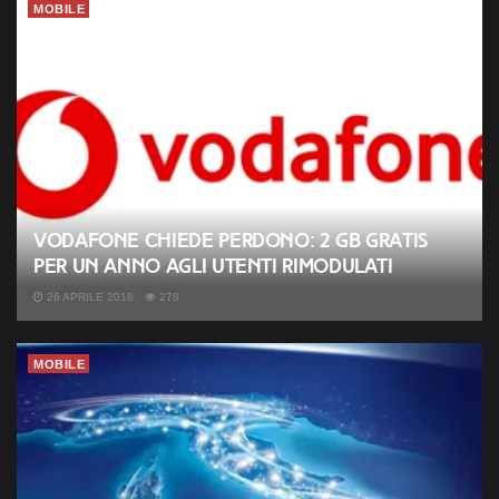
MOBILE
Vodafone chiede perdono: 2 GB gratis
per un anno agli utenti rimodulati
26 APRILE 2018
278
MOBILE