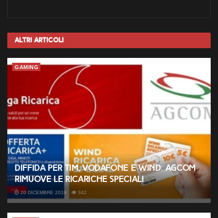
Altri
Articoli
GAMING
Diffida per TIM, Vodafone e Wind: AGCOM
rimuove le ricariche speciali
20 DICEMBRE 2019
342