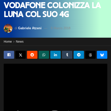
Vodafone colonizza la
luna col suo 4G
di
Gabriele Atzeni
6 Marzo 2018
Home
News