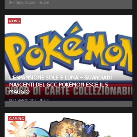
7 GIUGNO 2017
298
NEWS
L’espansione Sole e Luna – Guardiani
Nascenti del GCC Pokémon esce il 5
maggio
21 MARZO 2017
738
GAMING