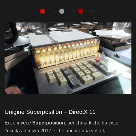
Bar chart. Data table with 3 rows and 4 columns follows.
Unigine Heaven 4.0 – Radeon RX 6600
Unigine Heaven 4.0 – Radeon RX 6600
1080p
1440p
2
Sapphire NITRO+ RX 6700 XT
217,6
145,9
6
Sapphire PULSE RX 6600
156,2
94,8
4
Unigine Superposition – DirectX 11
Ecco invece
Superposition
, benchmark che ha visto
l’uscita ad inizio 2017 e che ancora una volta fa