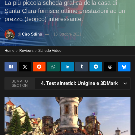
La più piccola scheda grafica della casa di
Santa Clara fornisce ottime prestazioni ad un
prezzo (teorico) interessante.
di
Ciro Sdino
13 Ottobre 2021
Home
Reviews
Schede Video
JUMP TO
4.
Test sintetici: Unigine e 3DMark
SECTION