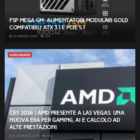
FSP MEGA GM: alimentatori modulari Gold
compatibili ATX 3.1 e PCIe 5.1
18 MARZO 2026
310
HARDWARE
CES 2026 | AMD presente a Las Vegas: una
nuova era per gaming, AI e calcolo ad
alte prestazioni
8 GENNAIO 2026
289