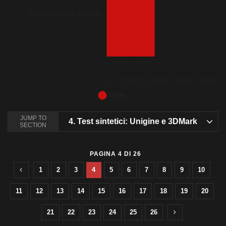
Bar chart. Data table with 3 rows and 2 columns follows.
3DMark Port Royal – Radeon RX 6600
JUMP TO
4.
Test sintetici: Unigine e 3DMark
3DMark Port Royal – Radeon RX 6600
SECTION
Marks
Sapphire NITRO+ RX 6700 XT
6.031
PAGINA 4 DI 26
Sapphire PULSE RX 6600
3.757
1
2
3
4
5
6
7
8
9
10
11
12
13
14
15
16
17
18
19
20
21
22
23
24
25
26