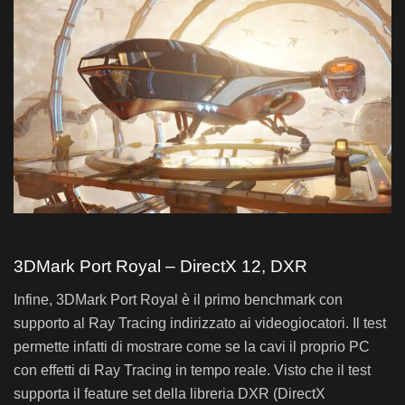
Bar chart. Data table with 3 rows and 2 columns follows.
3DMark Time Spy – Radeon RX 6600
3DMark Time Spy – Radeon RX 6600
Marks
Sapphire NITRO+ RX 6700 XT
13.252
Sapphire PULSE RX 6600
8.567
3DMark Port Royal – DirectX 12, DXR
Infine, 3DMark Port Royal è il primo benchmark con
supporto al Ray Tracing indirizzato ai videogiocatori. Il test
permette infatti di mostrare come se la cavi il proprio PC
con effetti di Ray Tracing in tempo reale. Visto che il test
supporta il feature set della libreria DXR (DirectX