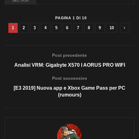
SECTION
PAGINA 1 DI 10
1
2
3
4
5
6
7
8
9
10
Post precedente
Analisi VRM: Gigabyte X570 I AORUS PRO WIFI
Post successivo
[E3 2019] Nuova app e Xbox Game Pass per PC
(rumours)