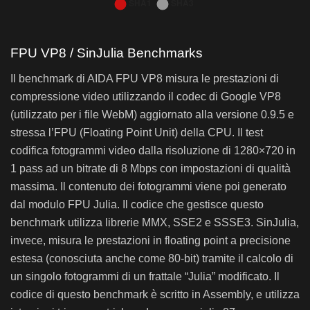
Bar chart. Data table with 37 rows and 3 columns follows.
AIDA64 Hash SHA1 e SHA3 – ASRock Z390 Phantom Gaming 7
AIDA64 Hash SHA1 e SHA3 – ASRock Z390 Phan
FPU VP8 / SinJulia Benchmarks
Il benchmark di AIDA FPU VP8 misura le prestazioni di
ASRock X399 Phantom Gaming 6 (2950X)
compressione video utilizzando il codec di Google VP8
Gigabyte X399 AORUS Gaming 7 (1950X)
(utilizzato per i file WebM) aggiornato alla versione 0.9.5 e
ASUS Zenith Extreme (1950X)
stressa l’FPU (Floating Point Unit) della CPU. Il test
ASRock X399 Taichi (1950X)
codifica fotogrammi video dalla risoluzione di 1280×720 in
1 pass ad un bitrate di 8 Mbps con impostazioni di qualità
ASRock Fatal1ty X399 Professional Gaming (1920X)
massima. Il contenuto dei fotogrammi viene poi generato
ASRock Fatal1ty X370 Professional Gaming (1800X)
dal modulo FPU Julia. Il codice che gestisce questo
Gigabyte AORUS X370-Gaming K7 (1800X)
benchmark utilizza librerie MMX, SSE2 e SSSE3. SinJulia,
ASRock Fatal1ty AB350 Gaming K4 (1800X)
invece, misura le prestazioni in floating point a precisione
estesa (conosciuta anche come 80-bit) tramite il calcolo di
ASRock Fatal1ty X370 Gaming K4 (1800X)
un singolo fotogrammi di un frattale “Julia” modificato. Il
ASRock X370 Killer SLI (1800X)
codice di questo benchmark è scritto in Assembly, e utilizza
ASRock Fatal1ty X370 Gaming-ITX/ac (1800X)