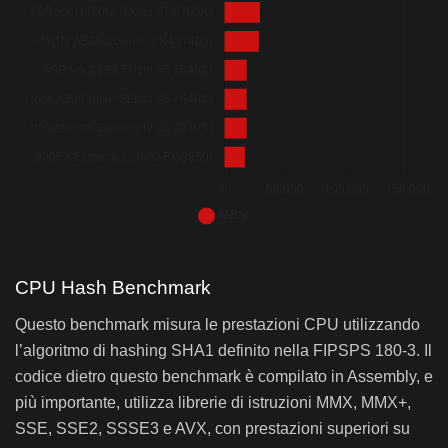
Bar chart. Data table with 37 rows and 2 columns follows.
AIDA64 AES – ASRock Z390 Phantom Gaming 7
AIDA64 AES – ASRock Z390 Phantom Gaming
CPU Hash Benchmark
Questo benchmark misura le prestazioni CPU utilizzando
ASRock X399 Phantom Gaming 6 (2950X)
l’algoritmo di hashing SHA1 definito nella FIPSPS 180-3. Il
Gigabyte X399 AORUS Gaming 7 (1950X)
codice dietro questo benchmark è compilato in Assembly, e
ASRock X399 Taichi (1950X)
più importante, utilizza librerie di istruzioni MMX, MMX+,
ASUS Zenith Extreme (1950X)
SSE, SSE2, SSSE3 e AVX, con prestazioni superiori su