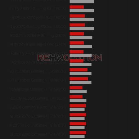
ASRock Z390 Extreme4 (i7 8700K)
ASRock Fatal1ty Z370 Gaming-ITX/ac (i7 8700K)
ASRock Z370 Taichi (i7 8700K)
ASRock Z370 Extreme4 (i7 8700K)
ASRock H370 Performance (i7 8700k)
ASRock H370M-ITX/ac (i7 8700K)
ASRock Fatal1ty X99 Professional Gaming i7 (i7 5960X)
ASRock X299 Taichi (i5 7640X)
ASRock Fatal1ty X299 Professional Gaming i9 (i5 7640X)
ASRock X299 Killer SLI/ac (i5 7640X)
ASRock 990FX Extreme3 (AMD FX-8350)