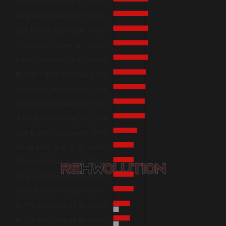
ASRock X299E-ITX/ac (i9 7920X)
ASRock Fatal1ty AB350 Gaming K4 (1600)
ASRock Z390 Phantom Gaming 7 (i9 9900K)
ASRock Z390 Phantom Gaming 9 (i9 9900K)
ASRock Fatal1ty X99 Professional Gaming i7 (i7 5960X)
ASRock Fatal1ty Z370 Gaming-ITX/ac (i7 8700K)
ASRock Z370 Extreme4 (i7 8700K)
ASRock Z390 Taichi Ultimate (i7 8700K)
ASRock Z390 Phantom Gaming-ITX/ac (i7 8700K)
ASRock Z390 Extreme4 (i7 8700K)
ASRock Z370 Taichi (i7 8700K)
ASRock H370 Performance (i7 8700k)
ASRock H370M-ITX/ac (i7 8700K)
ASRock Fatal1ty AB350 Gaming K4 (1400)