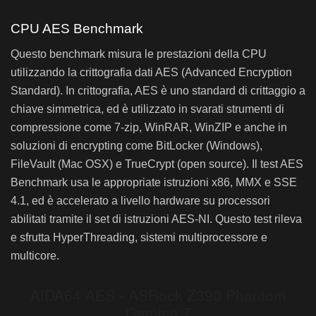
Bar chart. Data table with 37 rows and 2 columns follows.
AIDA64 ZLib – ASRock Z390 Phantom Gaming 7
AIDA64 ZLib – ASRock Z390 Phantom Gaming 
CPU AES Benchmark
Questo benchmark misura le prestazioni della CPU
ASRock X399 Phantom Gaming 6 (2950X)
utilizzando la crittografia dati AES (Advanced Encryption
ASRock X399 Taichi (1950X)
Standard). In crittografia, AES è uno standard di crittaggio a
Gigabyte X399 AORUS Gaming 7 (1950X)
chiave simmetrica, ed è utilizzato in svarati strumenti di
ASUS Zenith Extreme (1950X)
compressione come 7-zip, WinRAR, WinZIP e anche in
soluzioni di encrypting come BitLocker (Windows),
ASRock Fatal1ty X399 Professional Gaming (1920X)
FileVault (Mac OSX) e TrueCrypt (open source). Il test AES
ASRock Fatal1ty X299 Professional Gaming i9 XE (i9 7920X)
Benchmark usa le appropriate istruzioni x86, MMX e SSE
ASRock X299 Extreme4 (i9 7920X)
4.1, ed è accelerato a livello hardware su processori
ASRock X299 Taichi XE (i9 7920X)
abilitati tramite il set di istruzioni AES-NI. Questo test rileva
e sfrutta HyperThreading, sistemi multiprocessore e
ASRock X299E-ITX/ac (i9 7920X)
multicore.
ASRock Z390 Phantom Gaming 7 (i9 9900K)
ASRock Z390 Phantom Gaming 9 (i9 9900K)
ASRock Fatal1ty X370 Professional Gaming (1800X)