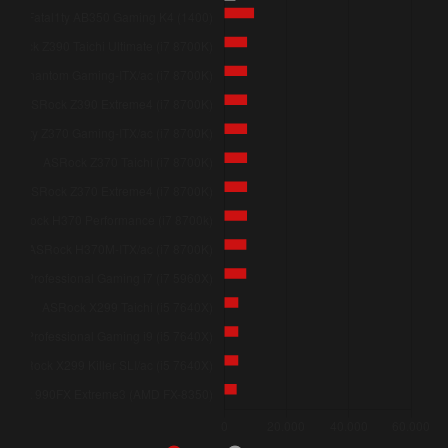
ASRock X299 Taichi (i5 7640X)
ASRock X299 Killer SLI/ac (i5 7640X)
ASRock Fatal1ty X299 Professional Gaming i9 (i5 7640X)
ASRock 990FX Extreme3 (AMD FX-8350)