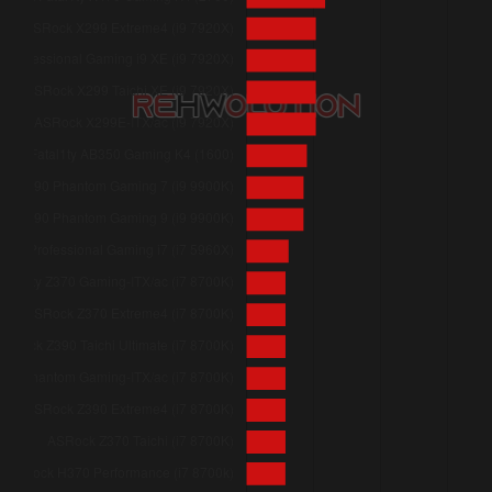
ASRock Z390 Phantom Gaming-ITX/ac (i7 8700K)
ASRock H370M-ITX/ac (i7 8700K)
ASRock Fatal1ty Z370 Gaming-ITX/ac (i7 8700K)
ASRock Z370 Extreme4 (i7 8700K)
ASRock Fatal1ty AB350 Gaming K4 (1600)
ASRock 990FX Extreme3 (AMD FX-8350)
ASRock Fatal1ty AB350 Gaming K4 (1400)
ASRock X299 Taichi (i5 7640X)
ASRock Fatal1ty X299 Professional Gaming i9 (i5 7640X)
ASRock X299 Killer SLI/ac (i5 7640X)