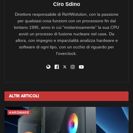
ASUS ROG Strix B450-F Gaming (2700)
Ciro Sdino
ASRock Fatal1ty X470 Gaming-ITX/ac (2700)
Direttore responsabile di ReHWolution, con la passione
ASRock Fatal1ty X470 Gaming K4 (2700)
per qualsiasi cosa funzioni con un processore fin dal
lontano 1995, anno in cui "misteriosamente" la sua CPU
ASRock X470 Master SLI (2700)
avviò un processo di fusione nucleare nel case. Da
ASRock Z390 Phantom Gaming 7 (i9 9900K)
allora, con impegno e imparzialità analizza hardware e
software di ogni tipo, con un occhio di riguardo per
ASRock Z390 Phantom Gaming 9 (i9 9900K)
l'overclock.
ASRock Fatal1ty X99 Professional Gaming i7 (i7 5960X)
ASRock Fatal1ty AB350 Gaming K4 (1600)
ASRock Fatal1ty Z370 Gaming-ITX/ac (i7 8700K)
ASRock Z370 Extreme4 (i7 8700K)
Altri
Articoli
ASRock Z390 Taichi Ultimate (i7 8700K)
ASRock Z390 Extreme4 (i7 8700K)
HARDWARE
ASRock Z390 Phantom Gaming-ITX/ac (i7 8700K)
ASRock Z370 Taichi (i7 8700K)