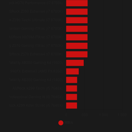
ASRock X470 Master SLI (2700)
ASRock H370M-ITX/ac (i7 8700K)
ASRock Fatal1ty AB350 Gaming K4 (1800X)
ASRock H370 Performance (i7 8700k)
ASRock Fatal1ty X370 Gaming-ITX/ac (1800X)
ASRock Fatal1ty AB350 Gaming K4 (1600)
ASRock Fatal1ty AB350 Gaming K4 (1400)
ASRock 990FX Extreme3 (FX-8350)