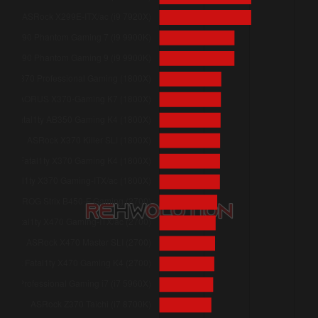
ASRock Z370 Extreme4 (i7 8700K)
ASRock X299 Taichi (i5 7640X)
ASRock Z370 Taichi (i7 8700K)
ASRock Fatal1ty X299 Professional Gaming i9 (i5 7640X)
ASRock Fatal1ty Z370 Gaming-ITX/ac (i7 8700K)
ASRock Z390 Phantom Gaming 7 (i9 9900K)
ASRock Z390 Phantom Gaming 9 (i9 9900K)
Gigabyte AORUS X370-Gaming K7 (1800X)
ASUS ROG Strix B450-F Gaming (2700)
ASRock Fatal1ty X470 Gaming-ITX/ac (2700)
ASRock Fatal1ty X470 Gaming K4 (2700)
ASRock Fatal1ty X370 Professional Gaming (1800X)
ASRock X370 Killer SLI (1800X)
ASRock Fatal1ty X370 Gaming K4 (1800X)