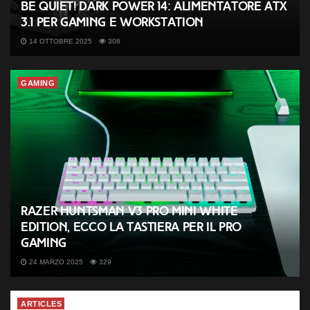
be quiet! Dark Power 14: alimentatore ATX
3.1 per gaming e workstation
14 OTTOBRE 2025
308
GAMING
Razer Huntsman V3 Pro Mini White
Edition, ecco la tastiera per il Pro
Gaming
24 MARZO 2025
329
ARTICLES