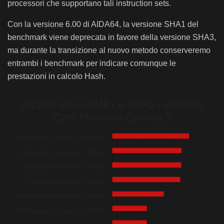
processori che supportano tali instruction sets.
ASRock Fatal1ty X399 Professional Gaming (1920X)
ASRock Fatal1ty X370 Professional Gaming (1800X)
Con la versione 6.00 di AIDA64, la versione SHA1 del
benchmark viene deprecata in favore della versione SHA3,
ASRock Fatal1ty X370 Gaming K4 (1800X)
ma durante la transizione al nuovo metodo conserveremo
ASRock X370 Killer SLI (1800X)
entrambi i benchmark per indicare comunque le
Gigabyte AORUS X370-Gaming K7 (1800X)
prestazioni in calcolo Hash.
ASRock Fatal1ty AB350 Gaming K4 (1800X)
ASRock Fatal1ty X370 Gaming-ITX/ac (1800X)
ASRock Fatal1ty X470 Gaming-ITX/ac (2700)
ASUS ROG Strix B450-F Gaming (2700)
ASRock X470 Master SLI (2700)
ASRock Fatal1ty X470 Gaming K4 (2700)
ASRock X299 Extreme4 (i9 7920X)
ASRock Fatal1ty X299 Professional Gaming i9 XE (i9 7920X)
ASRock X299 Taichi XE (i9 7920X)