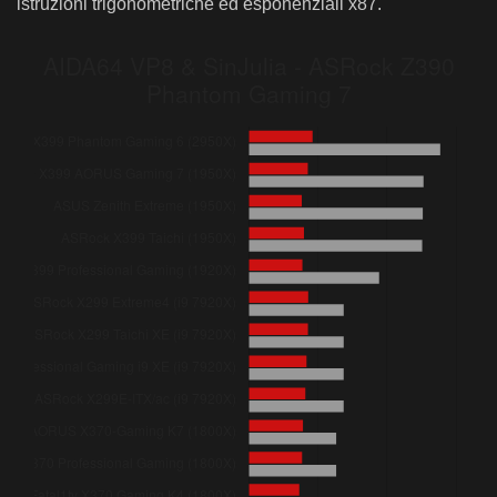
istruzioni trigonometriche ed esponenziali x87.
ASUS ROG Strix B450-F Gaming (2700)
ASRock Fatal1ty X470 Gaming-ITX/ac (2700)
ASRock X470 Master SLI (2700)
ASRock Fatal1ty X470 Gaming K4 (2700)
ASRock Fatal1ty AB350 Gaming K4 (1600)
ASRock X299 Taichi XE (i9 7920X)
ASRock X299 Extreme4 (i9 7920X)
ASRock Fatal1ty X299 Professional Gaming i9 XE (i9 7920X)
ASRock X299E-ITX/ac (i9 7920X)
ASRock Z390 Phantom Gaming 7 (i9 9900K)
ASRock Z390 Phantom Gaming 9 (i9 9900K)
ASRock Fatal1ty AB350 Gaming K4 (1400)
ASRock Z390 Taichi Ultimate (i7 8700K)
ASRock Z390 Phantom Gaming-ITX/ac (i7 8700K)