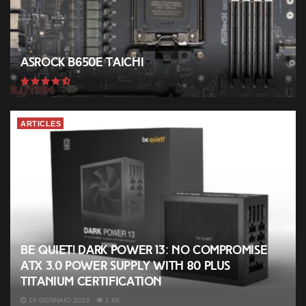
ASRock B650E Taichi
ARTICLES
be quiet! Dark Power 13: No compromise
ATX 3.0 power supply with 80 PLUS
Titanium certification
10 GENNAIO 2023
1.4K