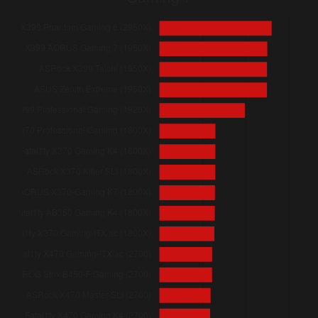
Gigabyte AORUS X370-Gaming K7 (1800X)
ASRock Fatal1ty AB350 Gaming K4 (1800X)
ASRock X370 Killer SLI (1800X)
ASRock Fatal1ty X370 Gaming K4 (1800X)
ASRock Fatal1ty X370 Gaming-ITX/ac (1800X)
ASUS ROG Strix B450-F Gaming (2700)
ASRock Fatal1ty X470 Gaming-ITX/ac (2700)
ASRock X470 Master SLI (2700)
ASRock Fatal1ty X470 Gaming K4 (2700)
ASRock Fatal1ty X99 Professional Gaming i7 (i7 5960X)
ASRock Z370 Taichi (i7 8700K)
ASRock H370 Performance (i7 8700k)
ASRock Z390 Extreme4 (i7 8700K)
ASRock Z390 Taichi Ultimate (i7 8700K)