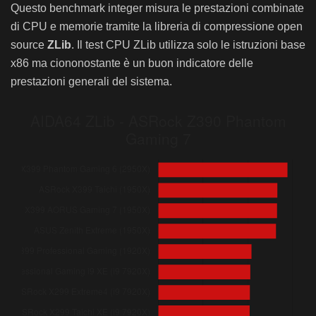
Questo benchmark integer misura le prestazioni combinate
ASRock Fatal1ty X399 Professional Gaming (1920X)
di CPU e memorie tramite la libreria di compressione open
ASRock X399 Taichi (1950X)
source
ZLib
. Il test CPU ZLib utilizza solo le istruzioni base
ASUS Zenith Extreme (1950X)
x86 ma ciononostante è un buon indicatore delle
ASRock X399 Phantom Gaming 6 (2950X)
prestazioni generali del sistema.
Gigabyte X399 AORUS Gaming 7 (1950X)
ASRock X299 Extreme4 (i9 7920X)
ASRock X299 Taichi XE (i9 7920X)
ASRock Fatal1ty X299 Professional Gaming i9 XE (i9 7920X)
ASRock Fatal1ty X99 Professional Gaming i7 (i7 5960X)
ASRock X299E-ITX/ac (i9 7920X)
ASRock Z390 Extreme4 (i7 8700K)
ASRock Z390 Phantom Gaming-ITX/ac (i7 8700K)
ASRock Z390 Taichi Ultimate (i7 8700K)
ASRock X299 Killer SLI/ac (i5 7640X)