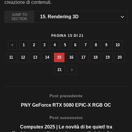
creazione di contenuti.
JUMP TO
15.
Rendering 3D
SECTION
PAGINA 15 DI 21
1
2
3
4
5
6
7
8
9
10
11
12
13
14
15
16
17
18
19
20
21
Post precedente
PNY GeForce RTX 5080 EPIC-X RGB OC
Post successivo
Computex 2025 | Le novità di be quiet! tra