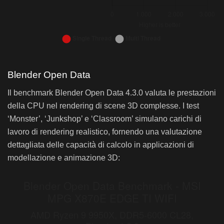
Bar chart. AMD Ryzen 9 9950X, DDR5-6000 CL28. Data table 
Cinebench 2024 – MSI MPG X870E EDGE TI WIFI: AMD Ryzen 9 9950X, DDR5-6000 C
Cinebench 2024 – MSI MPG X870E EDG
Blender Open Data
ASUS ProArt X670E CREATOR-WIFI
Il benchmark Blender Open Data 4.3.0 valuta le prestazioni
Single Thread
140
della CPU nel rendering di scene 3D complesse. I test
Multi Thread
2.243
‘Monster’, ‘Junkshop’ e ‘Classroom’ simulano carichi di
lavoro di rendering realistico, fornendo una valutazione
dettagliata delle capacità di calcolo in applicazioni di
modellazione e animazione 3D: