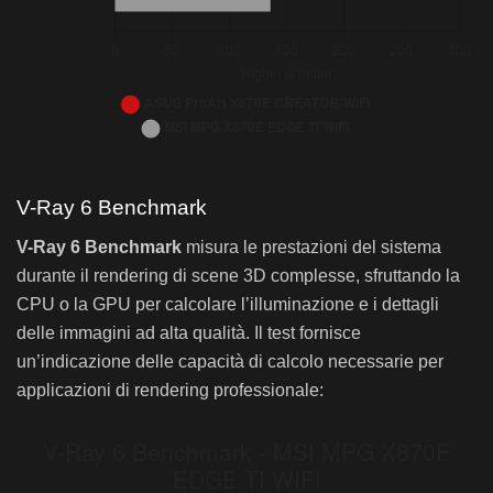
Bar chart. AMD Ryzen 9 9950X, DDR5-6000 CL28, Blender 4.3.
Blender Open Data Benchmark – MSI MPG X870E EDGE TI WIFI: AMD Ryzen 9 9950X, D
Blender Open Data Benchmark – MSI MPG X870
V-Ray 6 Benchmark
ASUS ProArt X670E CREATOR-WIFI
MS
V-Ray 6 Benchmark
misura le prestazioni del sistema
Monster
262,9
27
durante il rendering di scene 3D complesse, sfruttando la
Junkshop
191,8
19
CPU o la GPU per calcolare l’illuminazione e i dettagli
Classroom
130,8
13
delle immagini ad alta qualità. Il test fornisce
un’indicazione delle capacità di calcolo necessarie per
applicazioni di rendering professionale: