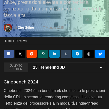
white, prestazioni elevate e connettività
avanzata, tutto a un prezzo competitivo per la
fascia alta.
di
Ciro Sdino
7 Maggio 2025
Home
Reviews
JUMP TO
15.
Rendering 3D
SECTION
Cinebench 2024
Cinebench 2024 è un benchmark che misura le prestazioni
della CPU in scenari di rendering complessi. Il test valuta
l’efficienza del processore sia in modalità single-thread