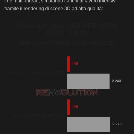
che multi-thread, simulando carichi di lavoro intensivi
tramite il rendering di scene 3D ad alta qualità: