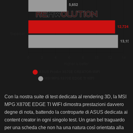
Bar chart. AMD Ryzen 9 9950X, DDR5-6000 CL28, Milioni di s
IndigoBench 4.4.15 – MSI MPG X870E EDGE TI WIFI: AMD Ryzen 9 9950X, DDR5-6000 CL
IndigoBench 4.4.15 – MSI MPG X870E EDG
Con la nostra suite di test dedicata al rendering 3D, la MSI
ASUS ProArt X670E CREATOR-WIFI
MSI 
MPG X870E EDGE TI WIFI dimostra prestazioni davvero
degne di nota, battendo la controparte di ASUS dedicata ai
Bedroom
5,483
5,65
content creator in ogni singolo test. Un gran bel traguardo
Supercar
12,724
13,1
per una scheda che non ha una natura così orientata alla