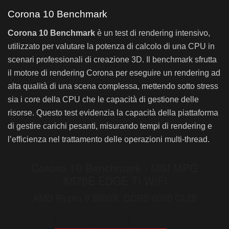
V-Ray 6 Benchmark – MSI MPG X870E EDGE TI WIFI: AMD Ryzen 9 9950X, DDR5-600
V-Ray 6 Benchmark – MSI MPG X870E ED
Corona 10 Benchmark
ASUS ProArt X670E CREATOR-WIFI
MS
Corona 10 Benchmark
è un test di rendering intensivo,
Total Score
49.099
50
utilizzato per valutare la potenza di calcolo di una CPU in
scenari professionali di creazione 3D. Il benchmark sfrutta
il motore di rendering Corona per eseguire un rendering ad
alta qualità di una scena complessa, mettendo sotto stress
sia i core della CPU che le capacità di gestione delle
risorse. Questo test evidenzia la capacità della piattaforma
di gestire carichi pesanti, misurando tempi di rendering e
l’efficienza nel trattamento delle operazioni multi-thread.