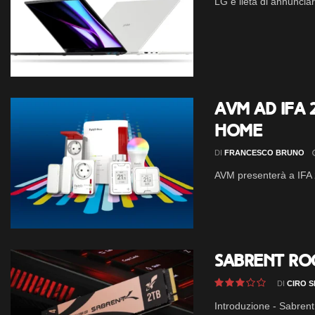
LG è lieta di annunciare
AVM ad IFA 
home
DI
FRANCESCO BRUNO
AVM presenterà a IFA 20
Sabrent Roc
DI
CIRO S
Introduzione - Sabrent