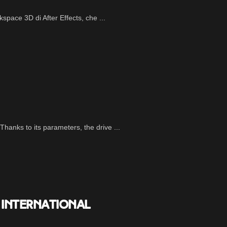
space 3D di After Effects, che ...
anks to its parameters, the drive ...
on International