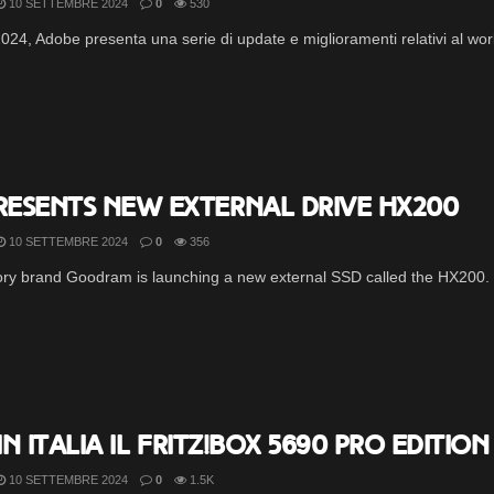
10 SETTEMBRE 2024
0
530
024, Adobe presenta una serie di update e miglioramenti relativi al work
esents new external drive HX200
10 SETTEMBRE 2024
0
356
y brand Goodram is launching a new external SSD called the HX200. Th
in Italia il FRITZ!Box 5690 Pro Editi
10 SETTEMBRE 2024
0
1.5K