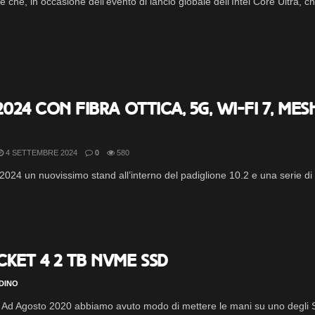
 che, in occasione dell’evento di lancio globale dell’Intel Core Ultra, che
2024 con fibra ottica, 5G, Wi-Fi 7, Me
4 SETTEMBRE 2024
0
580
24 un nuovissimo stand all’interno del padiglione 10.2 e una serie di inn
ket 4 2 TB NVMe SSD
DINO
 Ad Agosto 2020 abbiamo avuto modo di mettere le mani su uno degli SS