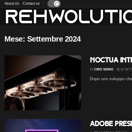
About Us
Contact us
Mese:
Settembre 2024
Noctua int
DI
CIRO SDINO
30 SET
Dopo uno sviluppo che 
Adobe prese