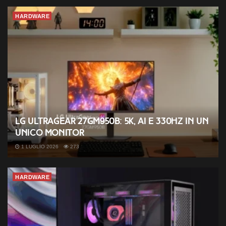
HARDWARE
LG UltraGear 27GM950B: 5K, AI e 330Hz in un
unico monitor
1 LUGLIO 2026
273
HARDWARE