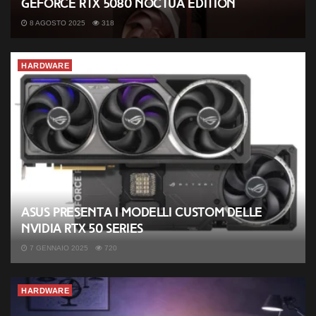
GeForce RTX 5080 Noctua Edition
8 AGOSTO 2025
318
HARDWARE
ASUS presenta i modelli custom delle
NVIDIA RTX 50 Series
7 GENNAIO 2025
720
HARDWARE