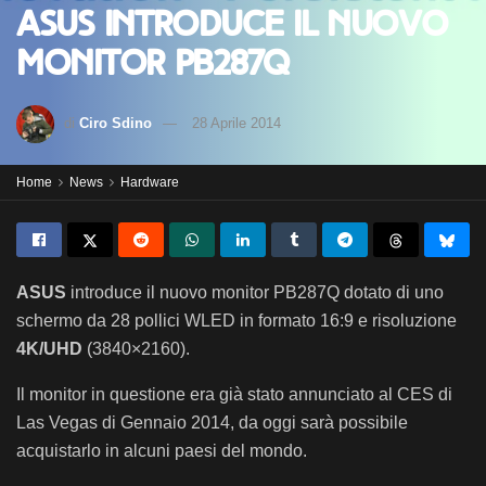
ASUS introduce il nuovo
monitor PB287Q
di
Ciro Sdino
28 Aprile 2014
Home
News
Hardware
ASUS
introduce il nuovo monitor PB287Q dotato di uno
schermo da 28 pollici WLED in formato 16:9 e risoluzione
4K/UHD
(3840×2160).
Il monitor in questione era già stato annunciato al CES di
Las Vegas di Gennaio 2014, da oggi sarà possibile
acquistarlo in alcuni paesi del mondo.