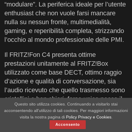
“modulare”. La periferica ideale per l’utente
enthusiast che non vuole farsi mancare
nulla su nessun fronte, multimedialità,
gaming, e reperibilità completa, strizzando
l’occhio al mondo professionale delle PMI.
Il FRITZ!Fon C4 presenta ottime
prestazioni unitamente al FRITZ!Box
utilizzato come base DECT, ottimo raggio
d’azione e qualità di conversazione, sia
l’audio ricevuto che quello trasmesso sono
cristallini e ben chiari, forse unica pecca il
Questo sito utilizza cookies. Continuando a visitarlo stai
volume in ricezione che sarebbe stato utile
acconsentendo all'utilizzo di tali cookies. Per maggiori informazioni
poter alzare ulteriormente, pecca su cui si
visita la nostra pagina di
Policy Privacy e Cookies
.
può soprassedere grazie a vivavoce e
Acconsento