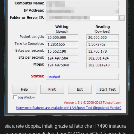
sia a rete doppia, infatti grazie al fatto che il 7490 instaura
la connessione wifi dual band(2,4Ghz e 5Ghz) è possibile