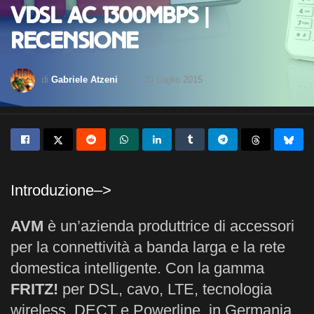
VDSL AC 1300Mbps |
Recensione
di
Gabriele Atzeni
20 Luglio 2015
Introduzione–>
AVM
è un’azienda produttrice di accessori
per la connettività a banda larga e la rete
domestica intelligente. Con la gamma
FRITZ!
per DSL, cavo, LTE, tecnologia
wireless, DECT e Powerline, in Germania