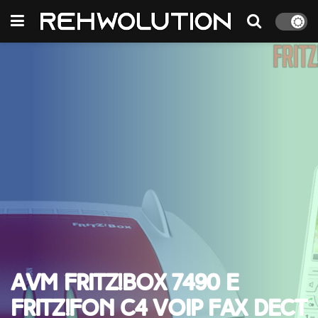
AVM FRITZ!Box 7490 e
FRITZ!Fon C4 VOIP Fax DECT