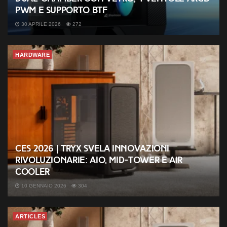
PWM e supporto BTF
30 APRILE 2026
272
HARDWARE
CES 2026 | TRYX svela innovazioni
rivoluzionarie: AIO, mid-tower e air
cooler
10 GENNAIO 2026
304
ARTICLES