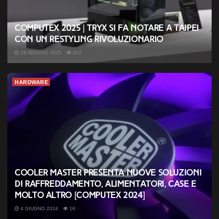
COMPUTEX 2025 | TRYX si fa notare a Taipei
con un restyling rivoluzionario
28 MAGGIO 2025
312
HARDWARE
Cooler Master presenta nuove soluzioni
di raffreddamento, alimentatori, case e
molto altro [COMPUTEX 2024]
4 GIUGNO 2024
1K