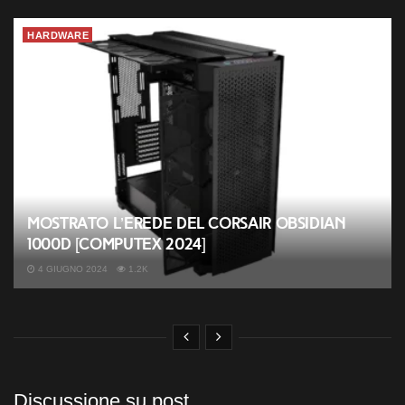
HARDWARE
Mostrato l’erede del CORSAIR Obsidian
1000D [Computex 2024]
4 GIUGNO 2024
1.2K
Discussione su post