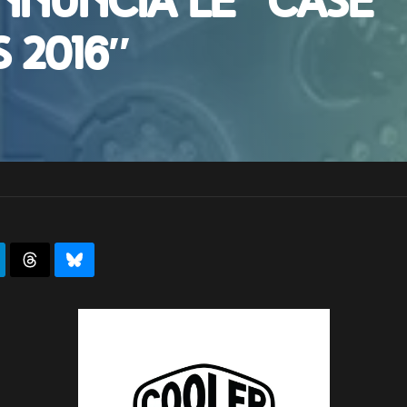
nnuncia le “Case
 2016″