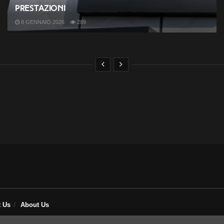
prestazioni
8 GENNAIO 2026
289
t Us
About Us