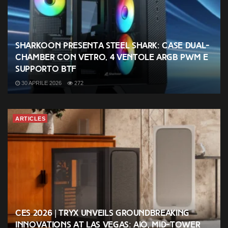
Sharkoon presenta Steel Shark: case dual-
chamber con vetro, 4 ventole ARGB PWM e
supporto BTF
30 APRILE 2026
272
ARTICLES
CES 2026 | TRYX unveils groundbreaking
innovations at Las Vegas: AIO, mid-tower