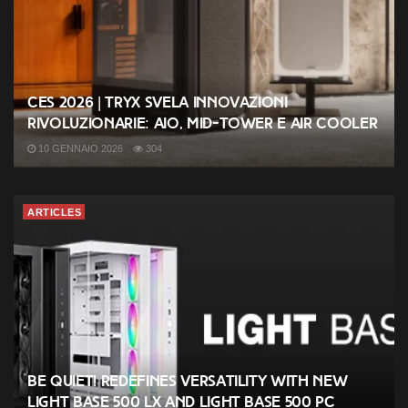
CES 2026 | TRYX svela innovazioni
rivoluzionarie: AIO, mid-tower e air cooler
10 GENNAIO 2026
304
ARTICLES
be quiet! redefines versatility with new
Light Base 500 LX and Light Base 500 PC