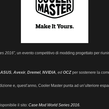
es 2016”,
un evento competitivo di modding progettato per riun
e
ASUS
,
Avexir
,
Dremel
,
NVIDIA
, ed
OCZ
per sostenere la comu
dizione e, quest’anno, Cooler Master punta ad un’ulteriore espan
sponibile il sito:
Case Mod World Series
2016
.