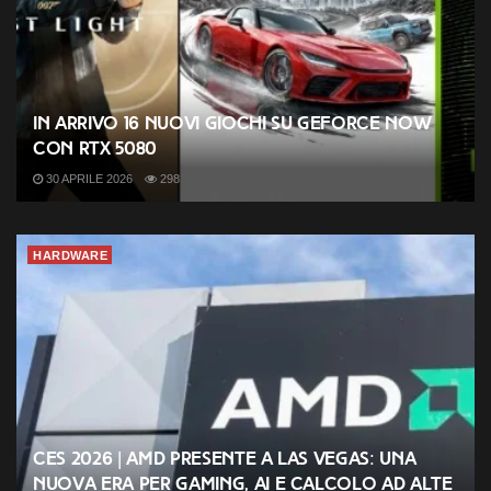
In arrivo 16 nuovi giochi su GeForce NOW
con RTX 5080
30 APRILE 2026
298
HARDWARE
CES 2026 | AMD presente a Las Vegas: una
nuova era per gaming, AI e calcolo ad alte