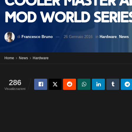
Cooler Master a
Mod World Series
di
Francesco Bruno
26 Gennaio 2016
in
Hardware
,
News
Home
News
Hardware
286
Visualizzazioni