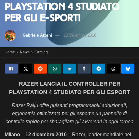
PlayStation 4 studiato
per gli e-sport!
di
Gabriele Atzeni
12 Dicembre 2016
Home
News
Gaming
RAZER LANCIA IL CONTROLLER PER
PLAYSTATION 4 STUDIATO
PER GLI ESPORT
Razer Raiju offre pulsanti programmabili addizionali,
ergonomia ottimizzata per gli esport e un pannello di
controllo rapido per sbaragliare gli avversari in ogni torneo
Milano – 12 dicembre 2016
–
Razer,
leader mondiale nel