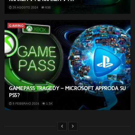
26 AGOSTO 2024
638
GAMING
GamePass tragedy – Microsoft approda su
PS5?
6 FEBBRAIO 2024
1.5K