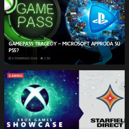
GamePass tragedy – Microsoft approda su
PS5?
6 FEBBRAIO 2024
1.5K
GAMING