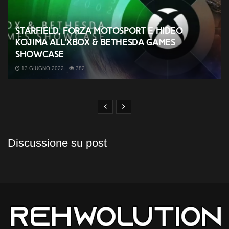
Starfield, Forza Motosport e Hideo
Kojima all’Xbox & Bethesda Games
Showcase
13 GIUGNO 2022
382
Discussione su post