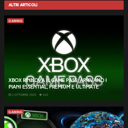
Altri
Articoli
GAMING
Xbox rinnova il Game Pass: arrivano i
piani Essential, Premium e Ultimate
2 OTTOBRE 2025
313
GAMING