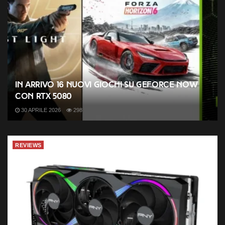
In arrivo 16 nuovi giochi su GeForce NOW
con RTX 5080
30 APRILE 2026
298
REVIEWS