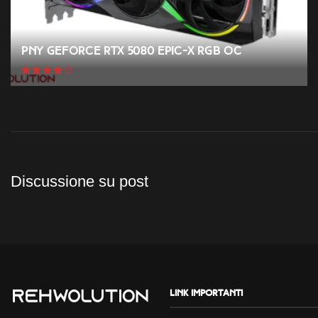
PNY GeForce RTX 5080 EPIC-X RGB OC
Discussione su post
Link importanti