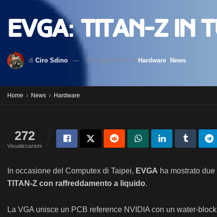
EVGA: Titan-Z in 
di
Ciro Sdino
5 Giugno 2014
in
Hardware
,
News
Home
News
Hardware
272
Visualizzazioni
In occasione del Computex di Taipei,
EVGA
ha mostrato due v
TITAN-Z con raffreddamento a liquido
.
La VGA unisce un PCB reference NVIDIA con un water-block 