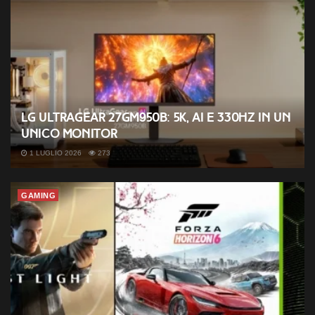
LG UltraGear 27GM950B: 5K, AI e 330Hz in un
unico monitor
1 LUGLIO 2026
273
GAMING