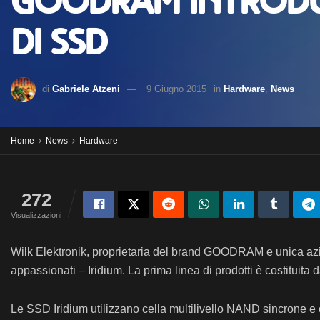
GOODRAM introdu
di SSD
di
Gabriele Atzeni
9 Giugno 2015
in
Hardware
,
News
Home
News
Hardware
272
Visualizzazioni
Wilk Elektronik, proprietaria del brand GOODRAM e unica azi
appassionati – Iridium. La prima linea di prodotti è costituita
Le SSD Iridium utilizzano cella multilivello NAND sincrone e