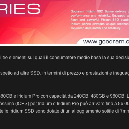
o i tre elementi sui quali il consumatore medio basa la sua decis
petto ad altre SSD, in termini di prezzo e prestazioni e ineguagli
80GB e Iridium Pro con capacità da 240GB, 480GB e 960GB. La 
e massimo (IOPS) per Iridium e Iridium Pro può arrivare fino a 86 
e le Iridium SSD sono dotate di un alloggiamento sottile di 7mm