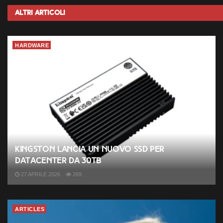
Altri
Articoli
HARDWARE
Kingston lancia un nuovo SSD per
datacenter da 30TB
27 APRILE 2026
269
ARTICLES