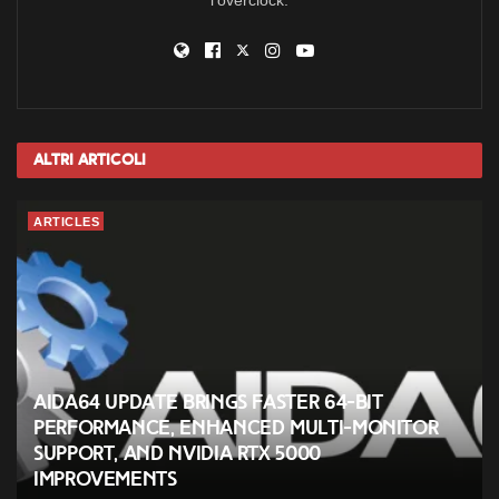
l'overclock.
Altri
Articoli
ARTICLES
AIDA64 Update Brings Faster 64-Bit
Performance, Enhanced Multi-Monitor
Support, and NVIDIA RTX 5000
Improvements