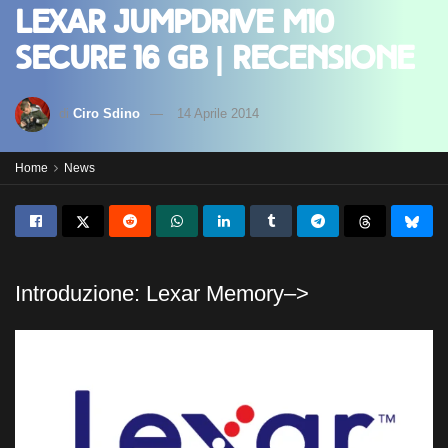
Lexar Jumpdrive M10
Secure 16 GB | Recensione
di
Ciro Sdino
14 Aprile 2014
Home
News
Introduzione: Lexar Memory–>