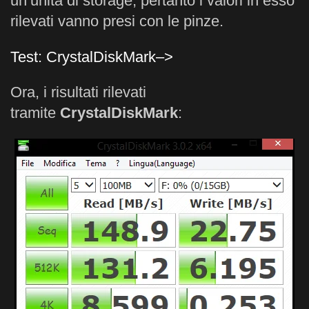
un’unità di storage, pertanto i valori in esso
rilevati vanno presi con le pinze.
Test: CrystalDiskMark–>
Ora, i risultati rilevati
tramite
CrystalDiskMark
: