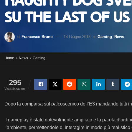
Naughty Dog svel
su The Last of Us 
di
Francesco Bruno
14 Giugno 2018
in
Gaming
,
News
Home
News
Gaming
295
Visualizzazioni
Dopo la comparsa sul palcoscenico dell’E3 mandando tutti in
Il gameplay è stato notevolmente ampliato e la parola d’ordine
l’ambiente, permettendole di interagire in modo più realistico