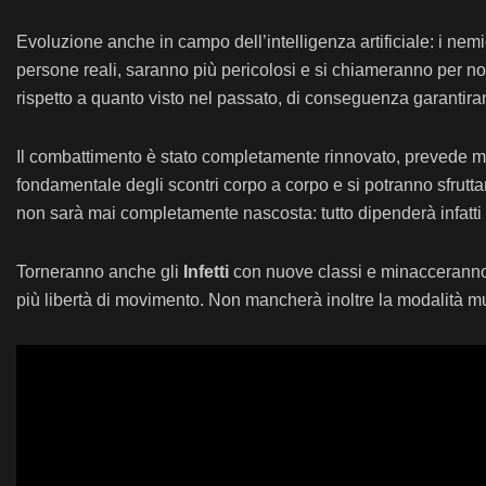
Evoluzione anche in campo dell’intelligenza artificiale: i nem
persone reali, saranno più pericolosi e si chiameranno per nom
rispetto a quanto visto nel passato, di conseguenza garantira
Il combattimento è stato completamente rinnovato, prevede mol
fondamentale degli scontri corpo a corpo e si potranno sfruttare
non sarà mai completamente nascosta: tutto dipenderà infatti da
Torneranno anche gli
Infetti
con nuove classi e minacceranno s
più libertà di movimento. Non mancherà inoltre la modalità mul