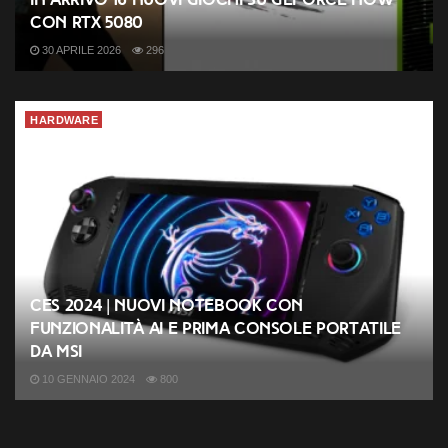
con RTX 5080
30 APRILE 2026
296
HARDWARE
CES 2024 | Nuovi notebook con
funzionalità AI e prima console portatile
da MSI
10 GENNAIO 2024
800