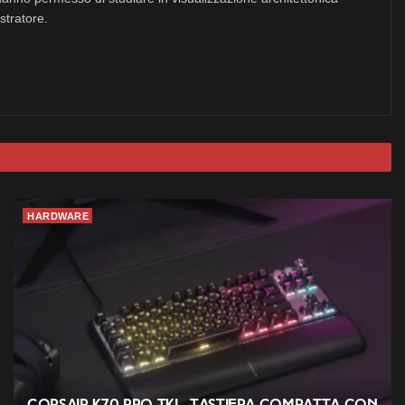
stratore.
HARDWARE
Corsair K70 PRO TKL, tastiera compatta con