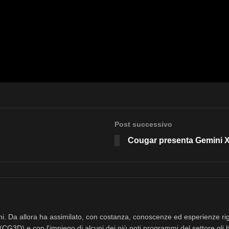
Post successivo
Cougar presenta Gemini X,
nni. Da allora ha assimilato, con costanza, conoscenze ed esperienze rig
(CG3D) e con l'impiego di alcuni dei più noti programmi del settore gli 