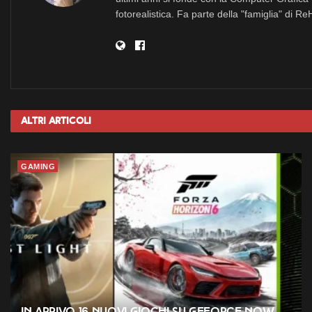
fotorealistica. Fa parte della "famiglia" di R
Altri
Articoli
GAMING
In arrivo 16 nuovi giochi su GeForce NOW