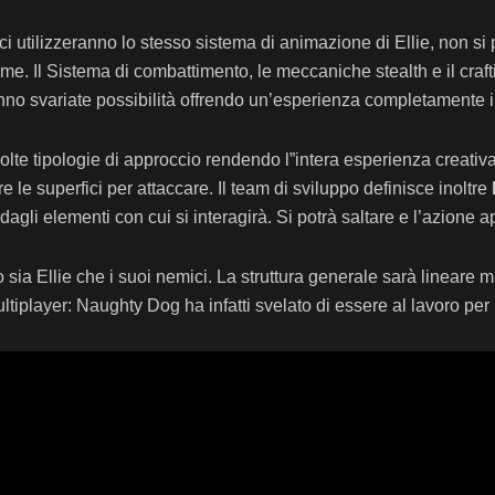
ici utilizzeranno lo stesso sistema di animazione di Ellie, non 
e. Il Sistema di combattimento, le meccaniche stealth e il craftin
nno svariate possibilità offrendo un’esperienza completamente i
te tipologie di approccio rendendo l”intera esperienza creativa 
 le superfici per attaccare. Il team di sviluppo definisce inoltre
gli elementi con cui si interagirà. Si potrà saltare e l’azione a
ia Ellie che i suoi nemici. La struttura generale sarà lineare 
tiplayer: Naughty Dog ha infatti svelato di essere al lavoro per