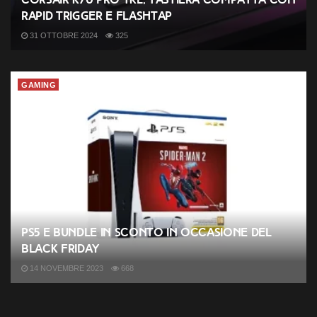
Rapid Trigger e FlashTap
31 OTTOBRE 2024
325
GAMING
PS5 e bundle in sconto in occasione del
Black Friday
14 NOVEMBRE 2023
668