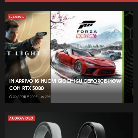
GAMING
In arrivo 16 nuovi giochi su GeForce NOW
con RTX 5080
30 APRILE 2026
298
AUDIO/VIDEO