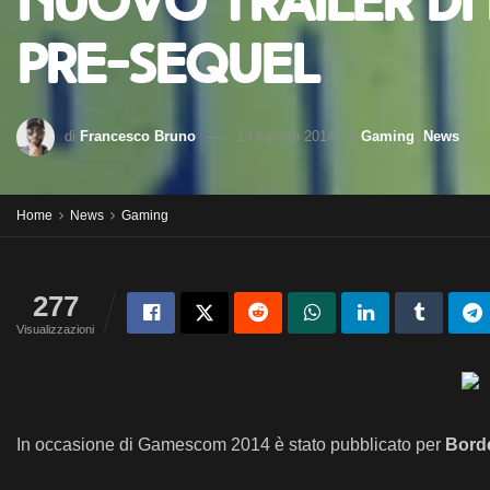
Nuovo trailer di
Pre-Sequel
di
Francesco Bruno
13 Agosto 2014
in
Gaming
,
News
Home
News
Gaming
277
Visualizzazioni
In occasione di Gamescom 2014 è stato pubblicato per
Borde