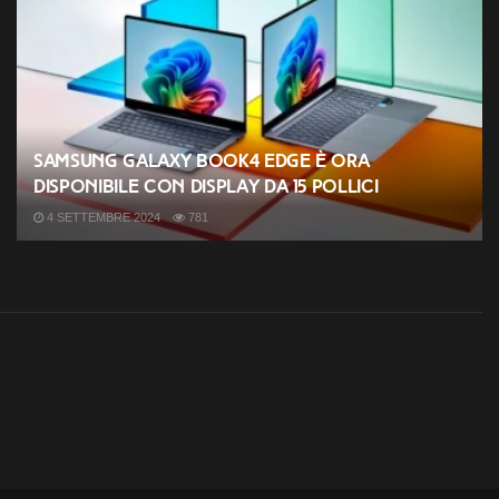
Samsung Galaxy Book4 Edge è ora
disponibile con display da 15 pollici
4 SETTEMBRE 2024
781