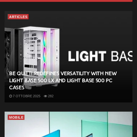
ARTICLES
be quiet! redefines versatility with new
Light Base 500 LX and Light Base 500 PC
cases
7 OTTOBRE 2025
282
MOBILE