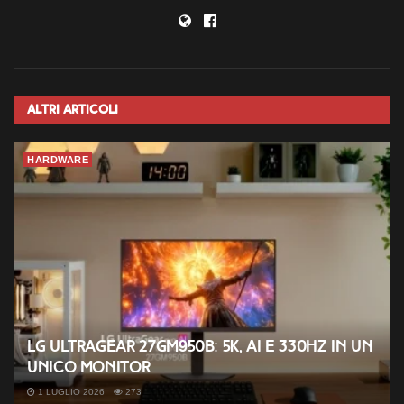
Altri
Articoli
HARDWARE
LG UltraGear 27GM950B: 5K, AI e 330Hz in un
unico monitor
1 LUGLIO 2026
273