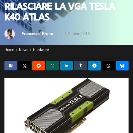
rilasciare la VGA Tesla
K40 ATLAS
di
Francesco Bruno
7 Ottobre 2013
Home
News
Hardware