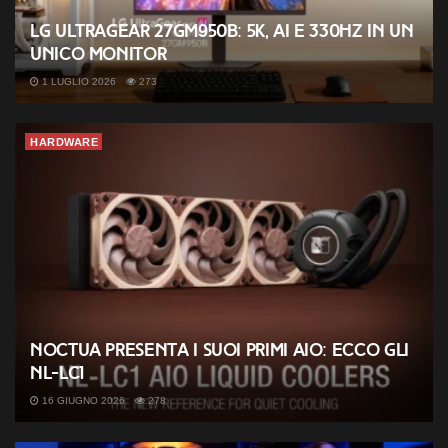
LG UltraGear 27GM950B: 5K, AI e 330Hz in un
unico monitor
1 LUGLIO 2026
273
HARDWARE
Noctua presenta i suoi primi AIO: ecco gli
NL-LC1
16 GIUGNO 2026
278