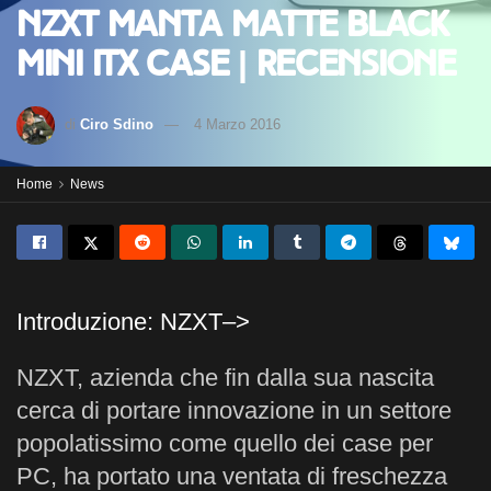
NZXT Manta Matte Black
mini ITX Case | Recensione
di
Ciro Sdino
4 Marzo 2016
Home
News
Introduzione: NZXT–>
NZXT, azienda che fin dalla sua nascita
cerca di portare innovazione in un settore
popolatissimo come quello dei case per
PC, ha portato una ventata di freschezza