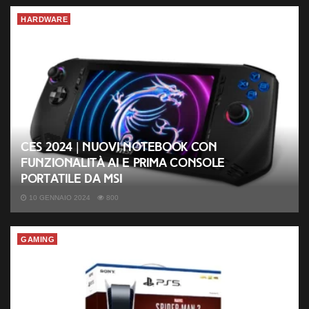
HARDWARE
CES 2024 | Nuovi notebook con
funzionalità AI e prima console
portatile da MSI
10 GENNAIO 2024
800
GAMING