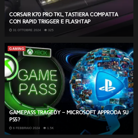
Corsair K70 PRO TKL, tastiera compatta
con Rapid Trigger e FlashTap
31 OTTOBRE 2024
325
GAMING
GamePass tragedy – Microsoft approda su
PS5?
6 FEBBRAIO 2024
1.5K